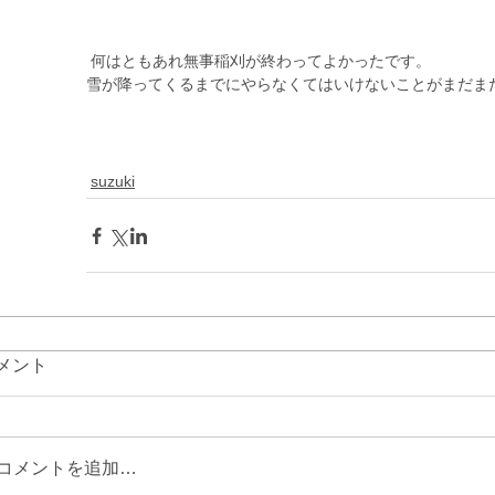
 何はともあれ無事稲刈が終わってよかったです。 
雪が降ってくるまでにやらなくてはいけないことがまだま
suzuki
メント
コメントを追加…