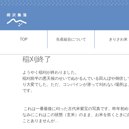
TOP
生産組合について
きりさわ米
稲刈終了
ようやく稲刈が終わりました。 
稲刈前半の悪天候のせいでぬかるんでいる田んぼや倒伏し
り大変でした。ただ、コンバインが潜って刈れない場所は
です。 
 これは一番最後に刈った古代米紫宝の写真です。昨年初めて見たときは、こんな色の米があることに驚きました。ち
なみにこれはこの状態（玄米）のまま、お米を炊くときに
ことありませんが… 