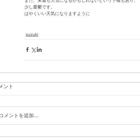
また、来週も大雪になるかもしれないという予報もあり、
少し憂鬱です。
はやくいい天気になりますように
suzuki
メント
コメントを追加…