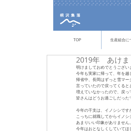
TOP
生産組合に
2019年 あ
明けましておめでとうござい
今年も実家に帰って、年を越
帰省中、長岡はずっと雪マー
言っていたので戻ってくると
増えていなかったので、戻っ
皆さんはどうお過ごしだった
今年の干支は、イノシシです
こっちに就職してからイノシ
あまりいい印象がありません
今年はおとなしくしていてほ