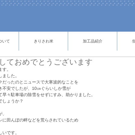
ついて
きりさわ米
加工品紹介
けましておめでとうございます
ます。
しました。
クだったのとニュースで大寒波的なことを
き不安でしたが、10㎝ぐらいしか雪が
て早々駐車場の除雪をせずにすみ、助かりました。
でしょうか？
が、
シに田んぼの畔などを荒らされているため
。
しいです。