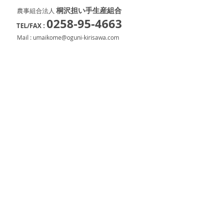
桐沢担い手生産組合
農事組合法人
0258-95-4663
TEL/FAX :
Mail :
umaikome@oguni-kirisawa.com